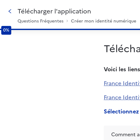
Télécharger l'application
Questions Fréquentes
Créer mon identité numérique
0%
0%
Télécha
Voici les lie
France Ident
France Ident
Sélectionnez
Comment ac