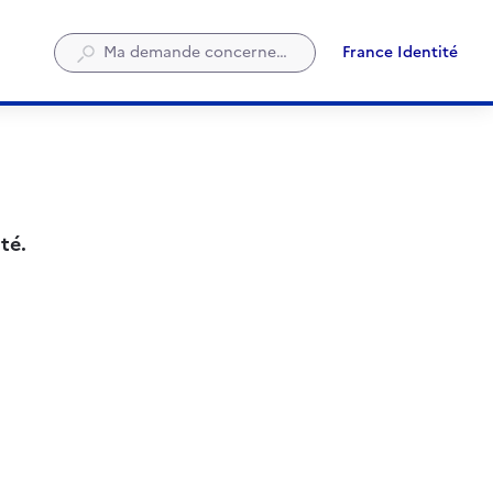
France Identité
S'ouvre
dans
un
nouvel
onglet
té.