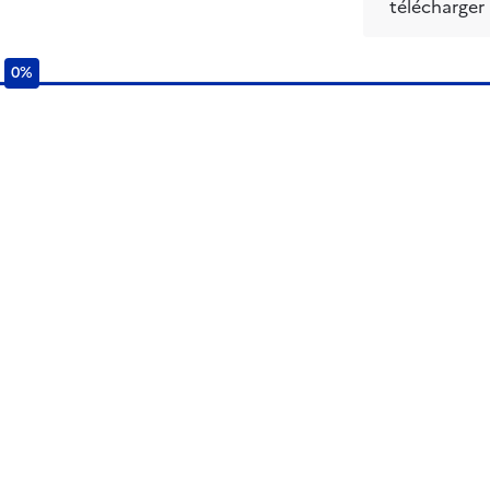
télécharger 
0%
0%