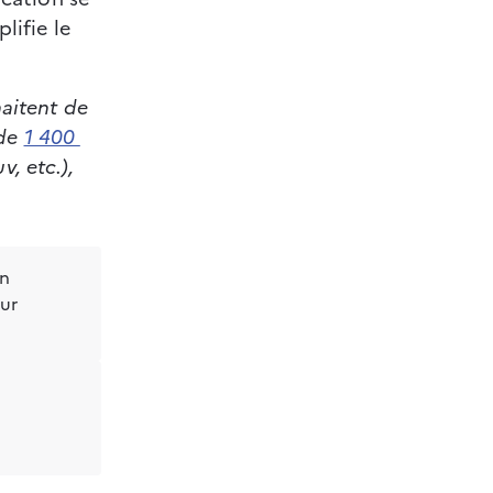
lifie le 
aitent de 
de 
1 400 
v, etc.), 
un
sur