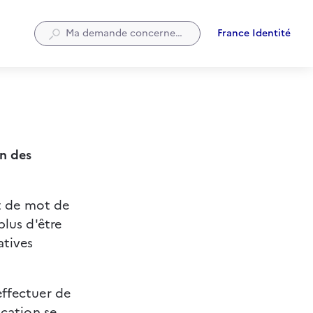
France Identité
S'ouvre
dans
un
nouvel
onglet
un des 
et de mot de 
lus d'être 
atives 
effectuer de 
ication se 