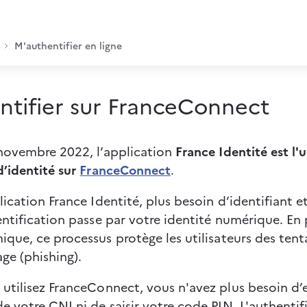
M'authentifier en ligne
ntifier sur FranceConnect
novembre 2022, l’application 
France Identité est l'
d’identité sur 
FranceConnect
.
lication France Identité, plus besoin d’identifiant 
entification passe par votre identité numérique. En p
ique, ce processus 
protège les utilisateurs des tent
e (phishing).
utilisez FranceConnect, vous n'avez plus besoin d’
e votre CNI ni de saisir votre code PIN. L'authentif