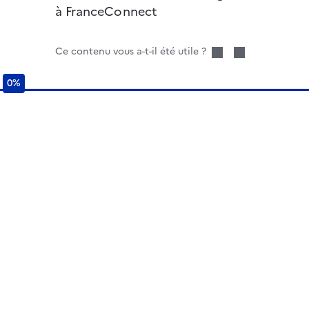
à FranceConnect
Ce contenu vous a-t-il été utile ?
0%
0%